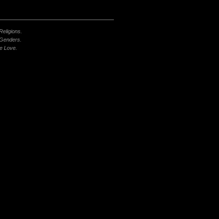
 Religions.
 Genders.
e Love.