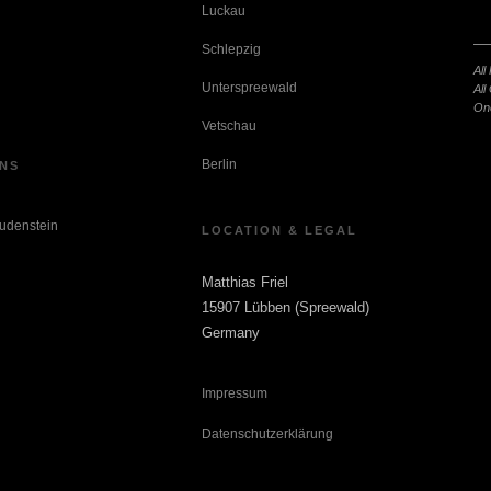
Luckau
Schlepzig
o
All
Unterspreewald
All
On
Vetschau
Berlin
NS
udenstein
LOCATION & LEGAL
Matthias Friel
15907 Lübben (Spreewald)
Germany
Impressum
Datenschutzerklärung