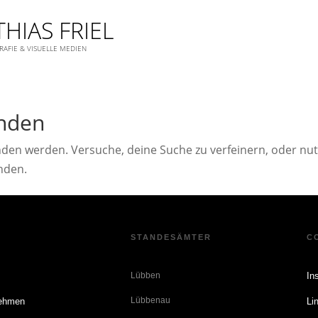
HIAS FRIEL
AFIE & VISUELLE MEDIEN
unden
nden werden. Versuche, deine Suche zu verfeinern, oder nu
inden.
E
STANDESÄMTER
C
n
Lübben
In
Lübbenau
nehmen
Li