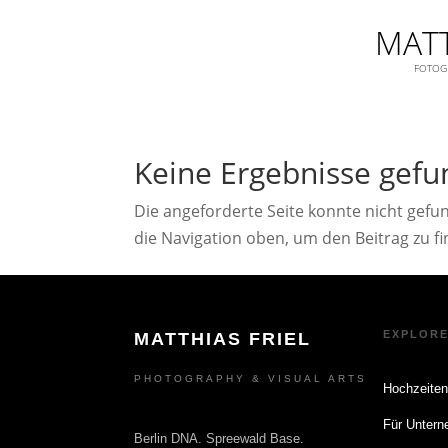
MATT
FOTOGR
Keine Ergebnisse gef
Die angeforderte Seite konnte nicht gefu
die Navigation oben, um den Beitrag zu f
EXPLOR
MATTHIAS FRIEL
PHOTOGRAPHY & VISUAL ARTS
Hochzeite
Für Unter
Berlin DNA. Spreewald Base.