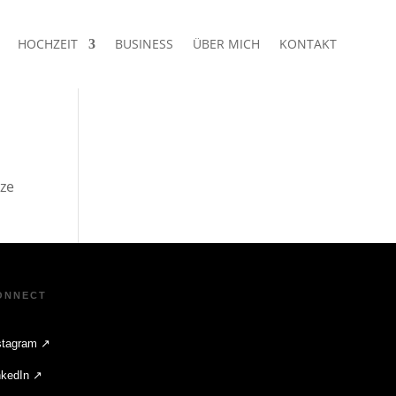
HOCHZEIT
BUSINESS
ÜBER MICH
KONTAKT
tze
ONNECT
stagram ↗
nkedIn ↗