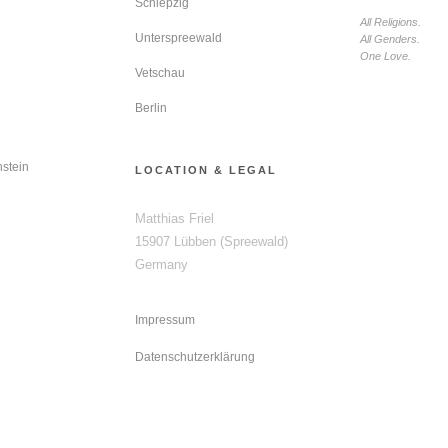
Schlepzig
All Religions.
Unterspreewald
All Genders.
One Love.
Vetschau
Berlin
stein
LOCATION & LEGAL
Matthias Friel
15907 Lübben (Spreewald)
Germany
Impressum
Datenschutzerklärung