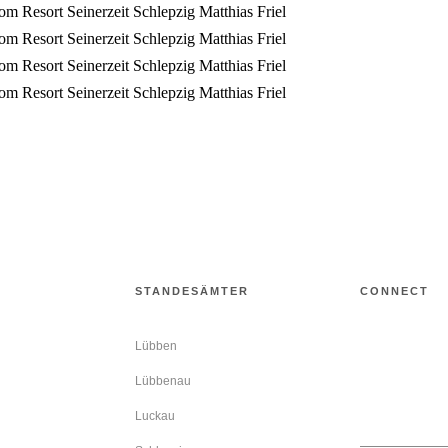
STANDESÄMTER
CONNECT
Lübben
Instagram ↗
Lübbenau
en
LinkedIn ↗
Luckau