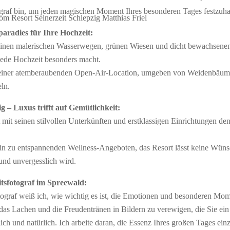
tograf bin, um jeden magischen Moment Ihres besonderen Tages festzuha
aradies für Ihre Hochzeit:
seinen malerischen Wasserwegen, grünen Wiesen und dicht bewachsenen
 jede Hochzeit besonders macht.
iner atemberaubenden Open-Air-Location, umgeben von Weidenbäumen
ln.
ig – Luxus trifft auf Gemütlichkeit:
t mit seinen stilvollen Unterkünften und erstklassigen Einrichtungen de
in zu entspannenden Wellness-Angeboten, das Resort lässt keine Wünsc
und unvergesslich wird.
itsfotograf im Spreewald:
tograf weiß ich, wie wichtig es ist, die Emotionen und besonderen Mome
, das Lachen und die Freudentränen in Bildern zu verewigen, die Sie ei
ich und natürlich. Ich arbeite daran, die Essenz Ihres großen Tages ei